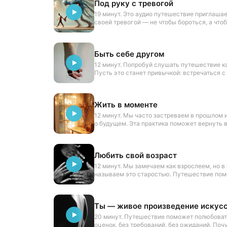
Под руку с тревогой
19 минут. Это аудио путешествие приглашае
своей тревогой — не чтобы бороться, а что
Через движение, дыхание и чайную церемо
Быть себе другом
12 минут. Попробуй слушать путешествие к
Пусть это станет привычкой: встречаться с
результата, а просто потому, что с собой хо
Жить в моменте
12 минут. Мы часто застреваем в прошлом 
о будущем. Эта практика поможет вернуть 
настоящий момент.
Любить свой возраст
12 минут. Мы замечаем как взрослеем, но в
называем это старостью. Путешествие пом
полюбить свой возраст.
Ты — живое произведение искус
20 минут. Путешествие поможет полюбоват
оценок, без требований, без ожиданий. По