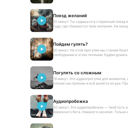
поможет понять, какой выбор действительно
Поезд желаний
20 минут. Ты садишься в старинный поезд 
туда, где сбываются твои желания. На каж
разные версии твоей жизни.
Пойдем гулять?
20 минут. На этой прогулке мы станем без
свободными и эгоистичными. Будем думать 
самом деле хочется.
Погулять со сложным
18 минут. Это аудиопрогулка для моментов,
плохое настроение и всё валится из рук. Пр
выходи гулять и иди рядом с собой.
Аудиопробежка
30 минут. Эта аудиопробежка — твой путь в
бережного бега. Никакого насилия. Только к
бежишь и разговариваешься с телом.