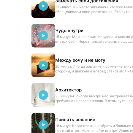
Замечать свои достижения
13 минут. Мы часто забываем, что уже мног
обесцениваем свои достижения. Это путе
увидеть свои успехи и почувствовать гордо
Чудо внутри
15 минут. Можно верить в чудеса, а можно 
внутри себя. Через тонкие телесные ощуще
сможешь прикоснуться к своей скрытой мо
Между хочу и не могу
20 минут. Иногда желание и сомнение тянут
стороны, и движение вперёд становится н
путешествие создано для того, чтобы бере
обе части.
Архитектор
23 минуты. Иногда внутри нас застревает и
требующая нового взгляда. В этом путешес
настоящим архитектором своего внутренне
Принять решение
18 минут. Когда сложно выбрать и боишься
честный ответ можно найти внутри. Аудио 